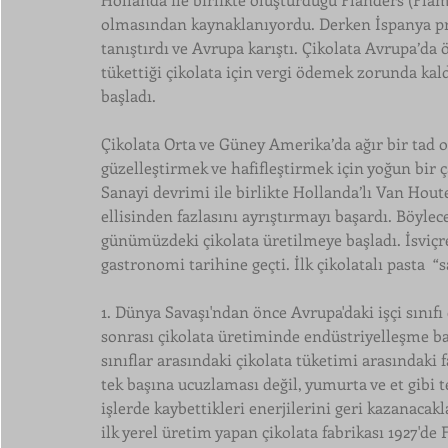
olmasından kaynaklanıyordu. Derken İspanya pren
tanıştırdı ve Avrupa karıştı. Çikolata Avrupa’da ö
tükettiği çikolata için vergi ödemek zorunda kaldı
başladı. 
Çikolata Orta ve Güney Amerika’da ağır bir tad ol
güzelleştirmek ve hafifleştirmek için yoğun bir 
Sanayi devrimi ile birlikte Hollanda’lı Van Houte
ellisinden fazlasını ayrıştırmayı başardı. Böylec
günümüzdeki çikolata üretilmeye başladı. İsviçre'
gastronomi tarihine geçti. İlk çikolatalı pasta  “
1. Dünya Savaşı'ndan önce Avrupa'daki işçi sınıfı
sonrası çikolata üretiminde endüstriyelleşme ba
sınıflar arasındaki çikolata tüketimi arasındaki 
tek başına ucuzlaması değil, yumurta ve et gibi t
işlerde kaybettikleri enerjilerini geri kazanacakla
ilk yerel üretim yapan çikolata fabrikası 1927'de