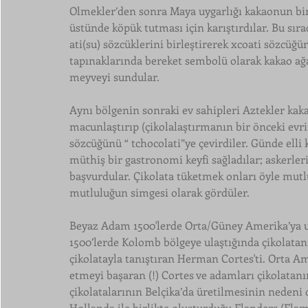
Olmekler’den sonra Maya uygarlığı kakaonun bir 
üstünde köpük tutması için karıştırdılar. Bu sıra
ati(su) sözcüklerini birleştirerek xcoati sözcüğün
tapınaklarında bereket sembolü olarak kakao ağac
meyveyi sundular.
Aynı bölgenin sonraki ev sahipleri Aztekler kak
macunlaştırıp (çikolalaştırmanın bir önceki evrim
sözcüğünü “ tchocolati”ye çevirdiler. Günde elli 
müthiş bir gastronomi keyfi sağladılar; askerleri
başvurdular. Çikolata tüketmek onları öyle mutlu 
mutluluğun simgesi olarak gördüler.
Beyaz Adam 1500'lerde Orta/Güney Amerika’ya ul
1500’lerde Kolomb bölgeye ulaştığında çikolata
çikolatayla tanıştıran Herman Cortes'ti. Orta Am
etmeyi başaran (!) Cortes ve adamları çikolatan
çikolatalarının Belçika’da üretilmesinin nedeni d
Hollanda ile birlikte oluşturduğu Flanders (Fla