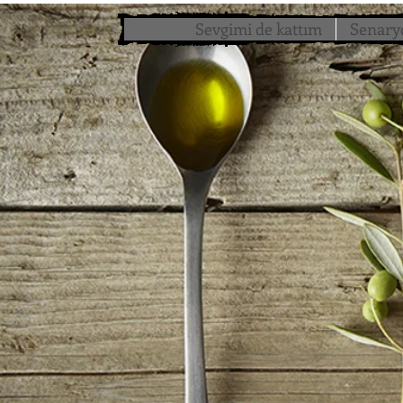
Sevgimi de kattım
Senary