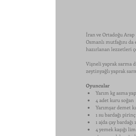
İran ve Ortadoğu Arap 
Osmanlı mutfağını da et
hazırlanan lezzetleri ç
Vişneli yaprak sarma d
zeytinyağlı yaprak sarma
Oyuncular
Yarım kg asma yap
4 adet kuru soğan
Yarımşar demet kı
1 su bardağı pirinç
1 ajda çay bardağı 
4 yemek kaşığı li