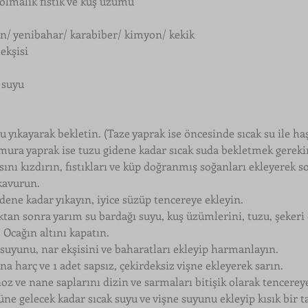
dolmalık fıstık ve kuş üzümü
rçın/ yenibahar/ karabiber/ kimyon/ kekik
ekşisi
 suyu
u yıkayarak bekletin. (Taze yaprak ise öncesinde sıcak su ile ha
ura yaprak ise tuzu gidene kadar sıcak suda bekletmek gerekir
sını kızdırın, fıstıkları ve küp doğranmış soğanları ekleyerek s
kavurun.
idene kadar yıkayın, iyice süzüp tencereye ekleyin.
ktan sonra yarım su bardağı suyu, kuş üzümlerini, tuzu, şekeri 
 Ocağın altını kapatın.
n suyunu, nar ekşisini ve baharatları ekleyip harmanlayın.
na harç ve 1 adet sapsız, çekirdeksiz vişne ekleyerek sarın.
 ve nane saplarını dizin ve sarmaları bitişik olarak tencereye
ne gelecek kadar sıcak suyu ve vişne suyunu ekleyip kısık bir ta