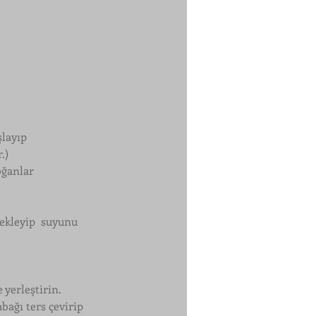
şlayıp 
.)
oğanlar 
ekleyip  suyunu 
 yerleştirin.
bağı ters çevirip 