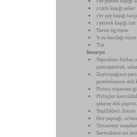
1’er yemek kaşığı 
2 tatlı kaşığı şeker
1’er çay kaşığı ta
1 yemek kaşığı nar 
Yarım kg vişne
¾ su bardağı vişne
Tuz
Senaryo
Yaprakları birkaç s
yumuşatmak, salam
Zeytinyağının yarı
pembeleşene dek 
Pirinci nişastası g
Pirinçler kavruldu
çekene dek pişirin.
Yeşillikleri, limo
Her yaprağı, ortası
Tencereye maydanoz
Sarmaların en üstü