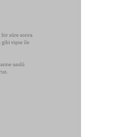
bir süre sonra 
gibi vişne ile 
 anne usulü 
ruz. 