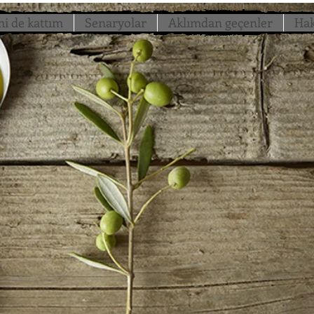
i de kattım
Senaryolar
Aklımdan geçenler
Ha