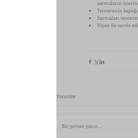
sarmaların üzerin
Tencerenin kapağın
Sarmaları tenceres
Vişne ile servis ed
Yorumlar
Bir yorum yazın...