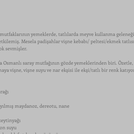
mutfaklarının yemeklerde, tatlılarda meyve kullanma geleneği 
kilemiş. Mesela padişahlar vişne kebabı/ peltesi/ekmek tatlısı 
ok sevmişler. 
a Osmanlı saray mutfağının gözde yemeklerinden biri. Özetle,
ya vişne, vişne suyu ve nar ekşisi ile ekşi/tatlı bir renk katıyo
rağı
yılmış maydanoz, dereotu, nane
zeytinyağı
mon suyu