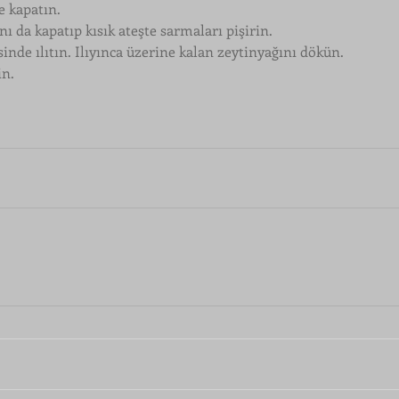
e kapatın.
ı da kapatıp kısık ateşte sarmaları pişirin.
inde ılıtın. Ilıyınca üzerine kalan zeytinyağını dökün.
in.