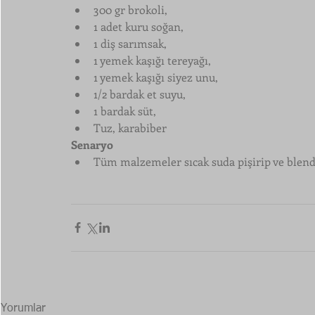
300 gr brokoli,
1 adet kuru soğan,
1 diş sarımsak,
1 yemek kaşığı tereyağı,
1 yemek kaşığı siyez unu,
1/2 bardak et suyu,
1 bardak süt,
Tuz, karabiber
Senaryo
Tüm malzemeler sıcak suda pişirip ve blend
Yorumlar