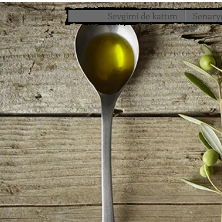
Sevgimi de kattım
Senary