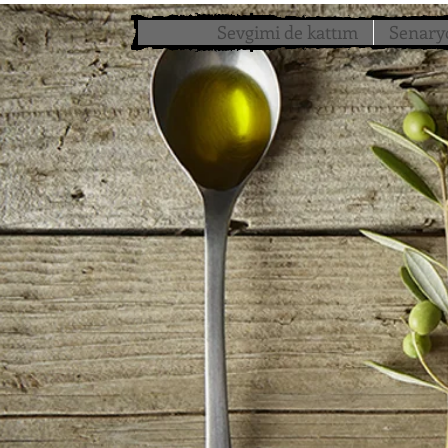
Sevgimi de kattım
Senary