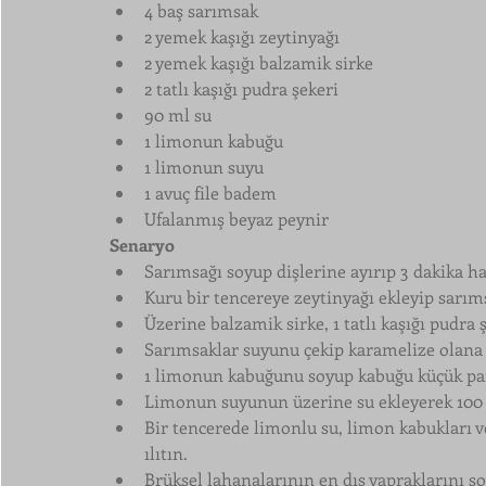
4 baş sarımsak
2 yemek kaşığı zeytinyağı
2 yemek kaşığı balzamik sirke
2 tatlı kaşığı pudra şekeri
90 ml su
1 limonun kabuğu
1 limonun suyu
1 avuç file badem
Ufalanmış beyaz peynir
Senaryo
Sarımsağı soyup dişlerine ayırıp 3 dakika h
Kuru bir tencereye zeytinyağı ekleyip sarıms
Üzerine balzamik sirke, 1 tatlı kaşığı pudra ş
Sarımsaklar suyunu çekip karamelize olana k
1 limonun kabuğunu soyup kabuğu küçük parç
Limonun suyunun üzerine su ekleyerek 100
Bir tencerede limonlu su, limon kabukları ve 
ılıtın. 
Brüksel lahanalarının en dış yapraklarını so