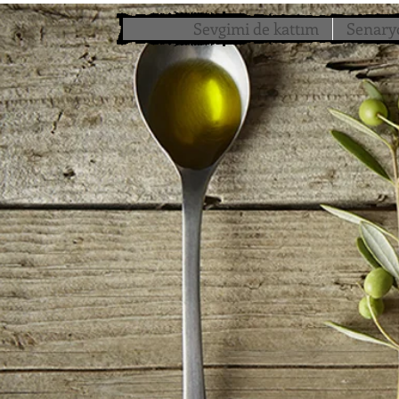
Sevgimi de kattım
Senary