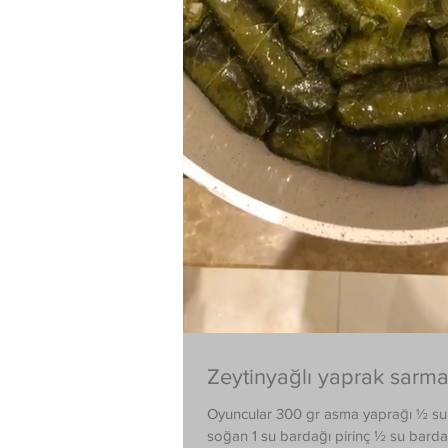
Zeytinyağlı yaprak sarm
Oyuncular 300 gr asma yaprağı ½ su 
soğan 1 su bardağı pirinç ½ su bardağ