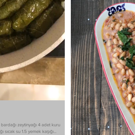
a
bardağı zeytinyağı 4 adet kuru
ı sıcak su 1.5 yemek kaşığı...