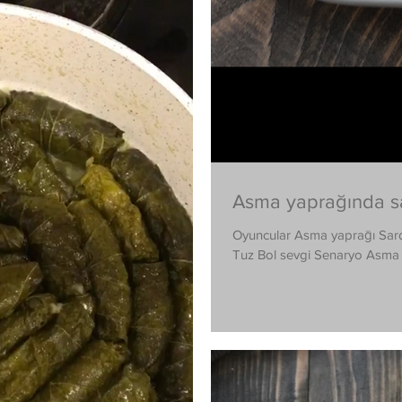
Asma yaprağında s
Oyuncular Asma yaprağı Sar
Tuz Bol sevgi Senaryo Asma y