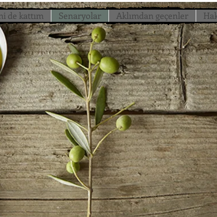
i de kattım
Senaryolar
Aklımdan geçenler
Ha