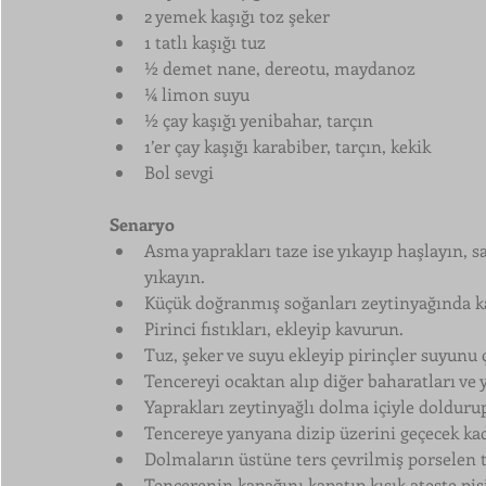
2 yemek kaşığı toz şeker
1 tatlı kaşığı tuz
½ demet nane, dereotu, maydanoz
¼ limon suyu
½ çay kaşığı yenibahar, tarçın
1’er çay kaşığı karabiber, tarçın, kekik
Bol sevgi
Senaryo
Asma yaprakları taze ise yıkayıp haşlayın, sa
yıkayın.
Küçük doğranmış soğanları zeytinyağında k
Pirinci fıstıkları, ekleyip kavurun.
Tuz, şeker ve suyu ekleyip pirinçler suyunu 
Tencereyi ocaktan alıp diğer baharatları ve ye
Yaprakları zeytinyağlı dolma içiyle doldurup
Tencereye yanyana dizip üzerini geçecek kad
Dolmaların üstüne ters çevrilmiş porselen t
Tencerenin kapağını kapatıp kısık ateşte piş