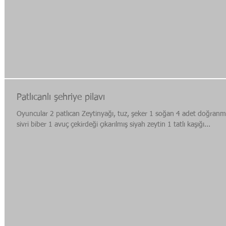
Patlıcanlı şehriye pilavı
Oyuncular 2 patlıcan Zeytinyağı, tuz, şeker 1 soğan 4 adet doğranm
sivri biber 1 avuç çekirdeği çıkarılmış siyah zeytin 1 tatlı kaşığı...