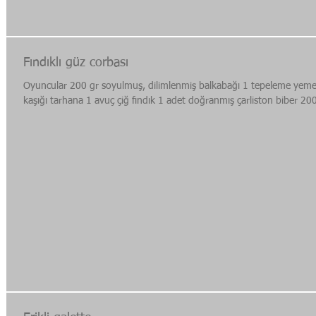
Fındıklı güz corb​ası
Oyuncular 200 gr soyulmuş, dilimlenmiş balkabağı 1 tepeleme yem
kaşığı tarhana 1 avuç çiğ fındık 1 adet doğranmış çarliston biber 200