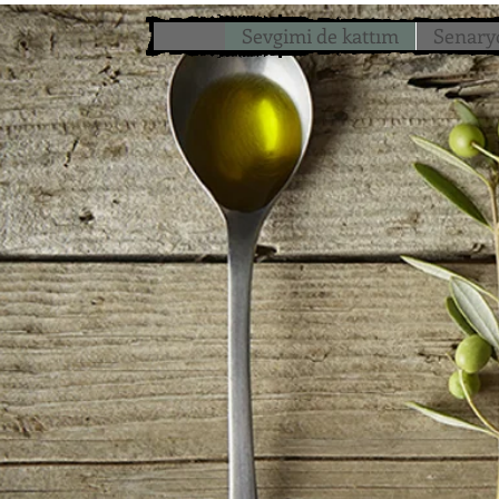
Sevgimi de kattım
Senary
Başlık. Bana çift 
Sevgimi d