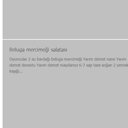
Beluga mercimeği salatası
Oyuncular 2 su bardağı beluga mercimeği Yarım demet nane Yarım
demet dereotu Yarım demet maydanoz 6-7 sap taze soğan 2 yeme
kaşığı...