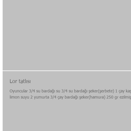
Lor tatlısı
Oyuncular 3/4 su bardağı su 3/4 su bardağı şeker(şerbete) 1 çay kaş
limon suyu 2 yumurta 3/4 çay bardağı şeker(hamura) 250 gr ezilmiş