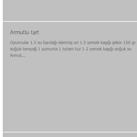
Armutlu tart
Oyuncular 1.5 su bardağı elenmiş un 1.5 yemek kaşığı şeker 150 gr
soğuk tereyağ 1 yumurta 1 tutam tuz 1-2 yemek kaşığı soğuk su
Armut...